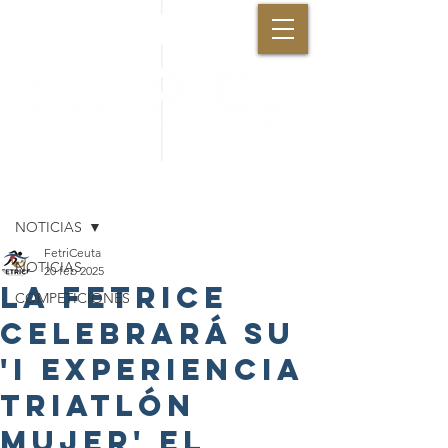
Entrada
NOTICIAS
FetriCeuta
NOTICIAS
20 feb 2025
La FETRICE
COMPETICIONES
celebrará su
'I Experiencia
Triatlón
Mujer' el