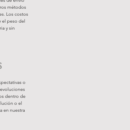
es de envío
stros métodos
s. Los costos
y el peso del
a y sin
s
pectativas o
devoluciones
nos dentro de
lución o el
a en nuestra