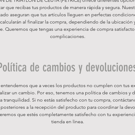
 DE TRIATLÓN DE CEUTA (FETRICE) ofrece diferentes opcion
zar que recibas tus productos de manera rápida y segura. Nue
do aseguran que tus artículos lleguen en perfectas condicione
calcularán al finalizar la compra, dependiendo de la ubicación 
e. Queremos que tengas una experiencia de compra satisfactori
complicaciones.
Política de cambios y devolucione
 entendemos que a veces los productos no cumplen con tus ex
ealizar un cambio. Por eso, tenemos una política de cambios y 
a tranquilidad. Si no estás satisfecho con tu compra, contácta
s posteriores a la recepción del producto para coordinar la devo
remos que estés completamente satisfecho con tu experienci
tienda en línea.