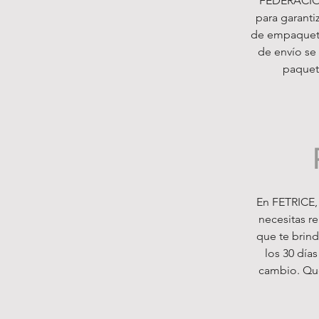
FEDERACIÓN
para garanti
de empaqueta
de envío se 
paquet
En FETRICE,
necesitas r
que te brind
los 30 día
cambio. Que