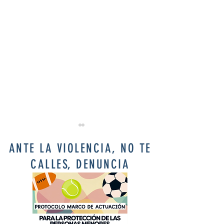
ANTE LA VIOLENCIA, NO TE
CALLES, DENUNCIA
Experiencia
SUSANA
Triatlón
ROMÁN